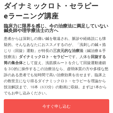
ダイナミックロト・セラピー
eラーニング講座
臨床力に限界を感じ、今の治療法に満足していない
鍼灸師や理学療法士の方へ
患者からは深刺しの痛い鍼を敬遠され、脈診や経絡説にも懐
疑的。そんなあなたにおススメするのが、「浅刺しの鍼＋捻
じり（回旋）運動」が特長の
三次元的な治療法
（鍼治療＆手
技療法）
ダイナミックロト・セラピー
です。人体を
回旋する
筒の集合体
として捉え、浅筋膜ルートを介して回旋運動連鎖
を３D的に操作するこの治療法なら、虚弱体質の方や多様な愁
訴のある患者でも短時間で高い治療効果を出せます。臨床上
の救世主になり得るダイナミックロト・セラピーを理論から
技法解説まで、18本（633分）の動画に収録。まずは1本から
でもお申し込みください。
今すぐ申し込む