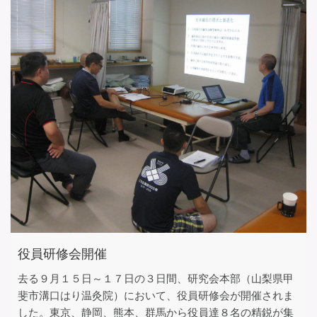
役員研修会開催
去る９月１５日～１７日の３日間、研究会本部（山梨県甲
斐市溝口はり温灸院）において、役員研修会が開催されま
した。東京、静岡、熊本、群馬から役員達８名の精鋭が集