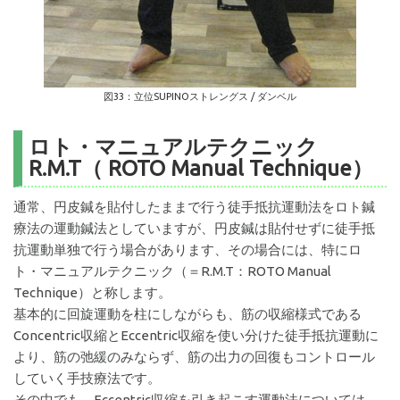
図33：立位SUPINOストレングス / ダンベル
ロト・マニュアルテクニック
R.M.T（ ROTO Manual Technique）
通常、円皮鍼を貼付したままで行う徒手抵抗運動法をロト鍼
療法の運動鍼法としていますが、円皮鍼は貼付せずに徒手抵
抗運動単独で行う場合があります、その場合には、特にロ
ト・マニュアルテクニック（＝R.M.T：ROTO Manual
Technique）と称します。
基本的に回旋運動を柱にしながらも、筋の収縮様式である
Concentric収縮とEccentric収縮を使い分けた徒手抵抗運動に
より、筋の弛緩のみならず、筋の出力の回復もコントロール
していく手技療法です。
その中でも、Eccentric収縮を引き起こす運動法については、