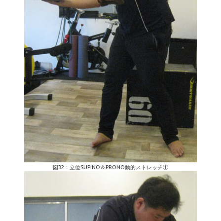
図32：立位SUPINO＆PRONO動的ストレッチ①