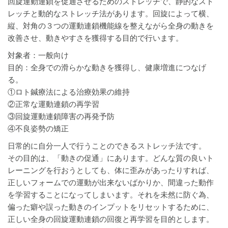
回旋運動連鎖を促通させるためのストレッチで、静的なスト
レッチと動的なストレッチ法があります。回旋によって横、
縦、対角の３つの運動連鎖機能線を整えながら全身の動きを
改善させ、動きやすさを獲得する目的で行います。
対象者：一般向け
目的：全身での滑らかな動きを獲得し、健康増進につなげ
る。
①ロト鍼療法による治療効果の維持
②正常な運動連鎖の再学習
③回旋運動連鎖障害の再発予防
④不良姿勢の矯正
日常的に自分一人で行うことのできるストレッチ法です。
その目的は、「動きの促通」にあります。どんな質の良いト
レーニングを行おうとしても、体に歪みがあったりすれば、
正しいフォームでの運動が出来ないばかりか、間違った動作
を学習することになってしまいます。それを未然に防ぐ為、
偏った癖や誤った動きのインプットをリセットするために、
正しい全身の回旋運動連鎖の回復と再学習を目的とします。