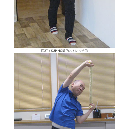
図27：SUPINO静的ストレッチ①