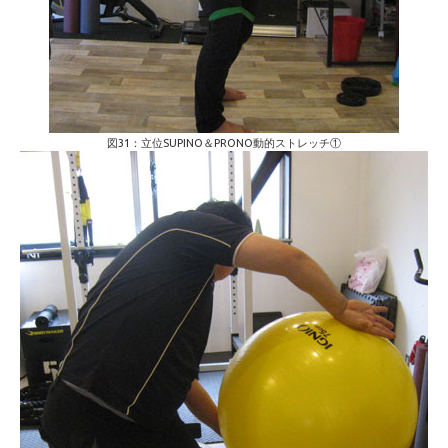
図31：立位SUPINO＆PRONO動的ストレッチ①