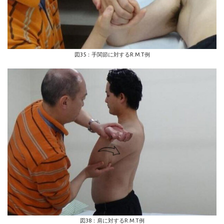
図35：手関節に対するR.M.T例
図38：肩に対するR.M.T例