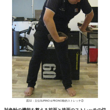
図32：立位SUPINO＆PRONO動的ストレッチ②
対角軸の機能を整える前面と後面のストレッチの切