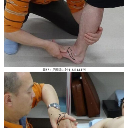
図37：足関節に対するR.M.T例