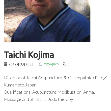
Taichi Kojima
2017年3月20日
mizoguchi
0
Director of Taichi Acupuncture ＆ Osteopathic clinic／
Kumamoto,Japan
Qualifications: Acupuncture,Moxibustion, Anma,
Massage and Shiatsu，Judo therapy